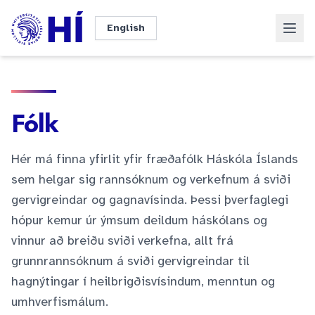
Fara beint í efni
Dökkt þema
Innskrá
English
Fólk
Hér má finna yfirlit yfir fræðafólk Háskóla Íslands
sem helgar sig rannsóknum og verkefnum á sviði
gervigreindar og gagnavísinda. Þessi þverfaglegi
hópur kemur úr ýmsum deildum háskólans og
vinnur að breiðu sviði verkefna, allt frá
grunnrannsóknum á sviði gervigreindar til
hagnýtingar í heilbrigðisvísindum, menntun og
umhverfismálum.