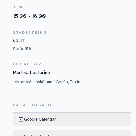
TÍMI
15:00 - 16:00
STAÐSETNING
VR-II
Stofa 158
FYRIRLESARI
Martina Pastorino
Lektor við Háskólann í Genúa, Ítalíu
BÆTA Í DAGATAL
Google Calendar