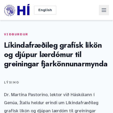
Fara beint í efni
Dökkt þema
Innskrá
English
VIÐBURÐUR
Líkindafræðileg grafísk likön
og djúpur lærdómur til
greiningar fjarkönnunarmynda
LÝSING
Dr. Martina Pastorino, lektor við Háskólann í
Genúa, Ítalíu heldur erindi um Líkindafræðileg
grafísk líkön og djúpan lærdóm til greiningar