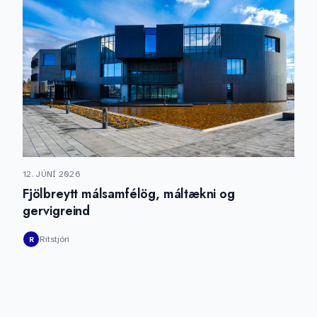
12. JÚNÍ 2026
Fjölbreytt málsamfélög, máltækni og
gervigreind
Ritstjóri
R