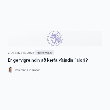
7. DESEMBER 2025
Fréttamolar
Er gervigreindin að kæfa vísindin í slori?
Hafsteinn Einarsson