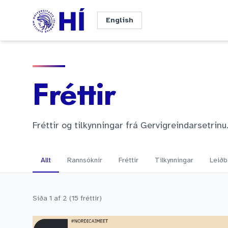
Fara beint í efni
English
Fréttir
Fréttir og tilkynningar frá Gervigreindarsetrinu
Allt
Rannsóknir
Fréttir
Tilkynningar
Leiðb
Síða 1 af 2 (15 fréttir)