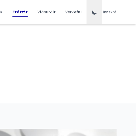
lk
Fréttir
Viðburðir
Verkefni
Innskrá