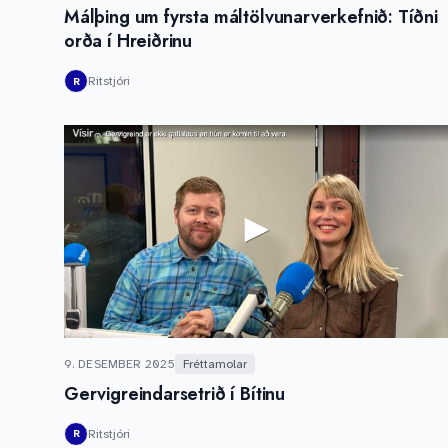
Málþing um fyrsta máltölvunarverkefnið: Tíðni
orða í Hreiðrinu
Ritstjóri
R
9. DESEMBER 2025
Fréttamolar
Gervigreindarsetrið í Bítinu
Ritstjóri
R