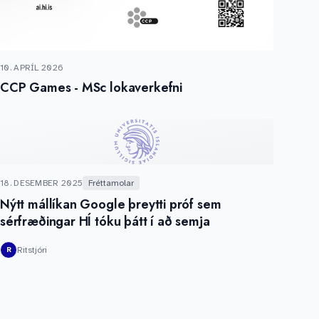
10. APRÍL 2026
CCP Games - MSc lokaverkefni
18. DESEMBER 2025
Fréttamolar
Nýtt mállíkan Google þreytti próf sem
sérfræðingar HÍ tóku þátt í að semja
Ritstjóri
R