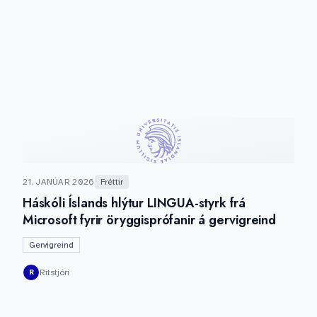
21. JANÚAR 2026
Fréttir
Háskóli Íslands hlýtur LINGUA-styrk frá
Microsoft fyrir öryggisprófanir á gervigreind
Gervigreind
Ritstjóri
R