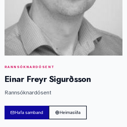
RANNSÓKNARDÓSENT
Einar Freyr Sigurðsson
Rannsóknardósent
Hafa samband
Heimasíða