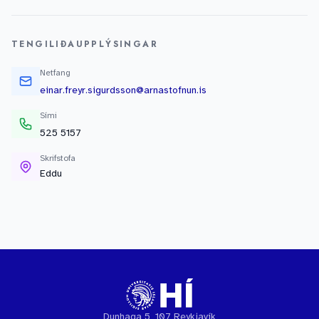
TENGILIÐAUPPLÝSINGAR
Netfang
einar.freyr.sigurdsson@arnastofnun.is
Sími
525 5157
Skrifstofa
Eddu
Dunhaga 5, 107 Reykjavík