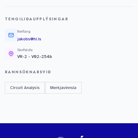
TENGILIÐAUPPLÝSINGAR
Netfang
jakobs@hi.is
Skrifstofa
VR-2 - V02-254b
RANNSÓKNARSVIÐ
Circuit Analysis
Merkjavinnsla