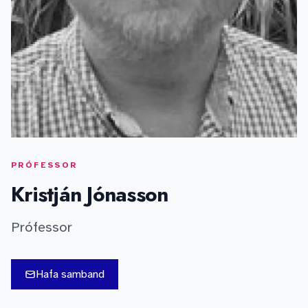
PRÓFESSOR
Kristján Jónasson
Prófessor
Hafa samband