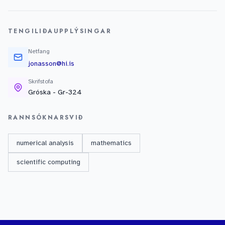
TENGILIÐAUPPLÝSINGAR
Netfang
jonasson@hi.is
Skrifstofa
Gróska - Gr-324
RANNSÓKNARSVIÐ
numerical analysis
mathematics
scientific computing