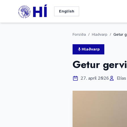
Fara beint í efni
English
Forsíða
/
Hlaðvarp
/
Hlaðvarp
Getur gervi
27. apríl 2026
Elía