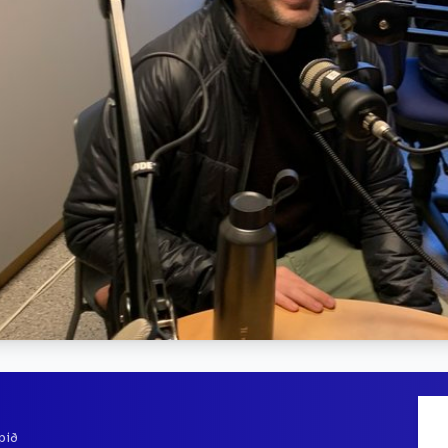
n
pið