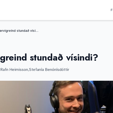
F
Getur gervigreind stundað vísindi?
greind stundað vísindi?
s Rafn Heimisson
,
Stefanía Benónísdóttir