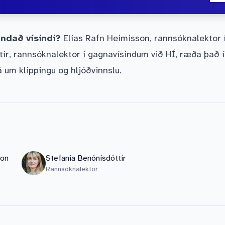
undað vísindi?
Elías Rafn Heimisson, rannsóknalektor í
tir, rannsóknalektor í gagnavísindum við HÍ, ræða það 
 um klippingu og hljóðvinnslu.
son
Stefanía Benónísdóttir
Rannsóknalektor