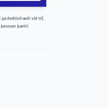
 jarðeðlisfræði við HÍ,
í þessum þætti.