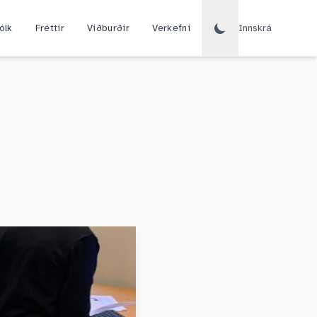
ólk
Fréttir
Viðburðir
Verkefni
Innskrá