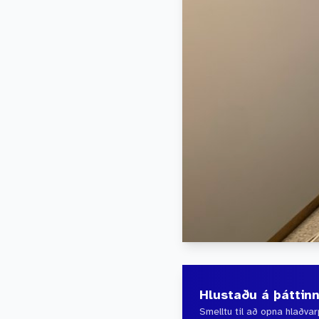
Hlustaðu á þáttin
Smelltu til að opna hlaðvar