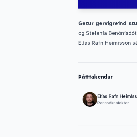
Getur gervigreind st
og Stefanía Benónísdót
Elías Rafn Heimisson sá
Þátttakendur
Elías Rafn Heimis
Rannsóknalektor