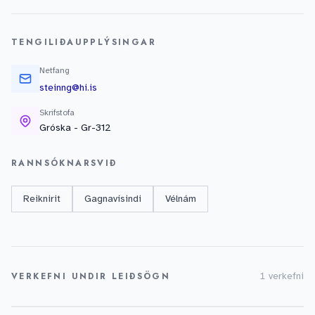
TENGILIÐAUPPLÝSINGAR
Netfang
steinng@hi.is
Skrifstofa
Gróska - Gr-312
RANNSÓKNARSVIÐ
Reiknirit
Gagnavísindi
Vélnám
VERKEFNI UNDIR LEIÐSÖGN
1 verkefni