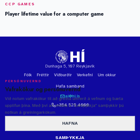
CCP GAMES
Player lifetime value for a computer game
Dunhaga 5, 107 Reykjavík
Fólk
Fréttir
Viðburðir
Verkefni
Um okkur
PERSÓNUVERND
Hafa samband
Vafrakökur og persónuvernd
ai@hi.is
Við notum vafrakökur til að greina umferð á vefnum og bæta
+354 525 4000
upplifun þína. Með því að smella á "Samþykkja" samþykkir þú
notkun á greiningarkökum.
Persónuverndarstefna
HAFNA
© 2026 Háskóli Íslands
·
Persónuvernd
·
Bakhjarlar
Gervigreindarsetur Háskóla Íslands
SAMÞYKKJA